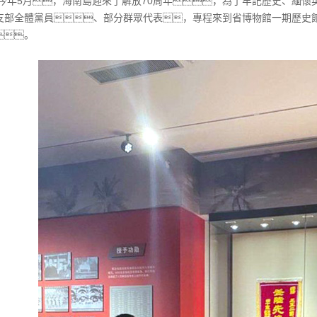
5月，海南島迎來了解放70周年，為了牢記歷史、緬懷英
支部全體黨員、部分群眾代表，專程來到省博物館一期歷史
。