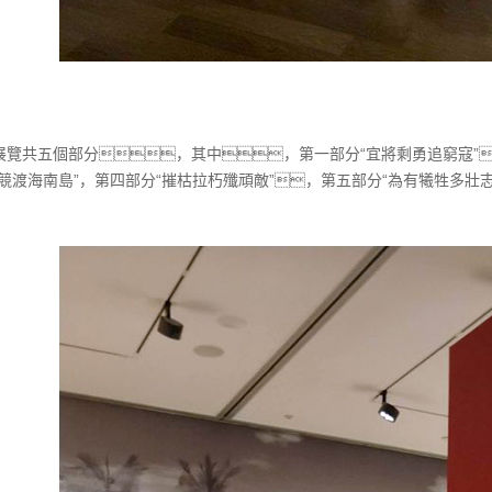
共五個部分，其中，第一部分“宜將剩勇追窮寇”
帆競渡海南島”，第四部分“摧枯拉朽殲頑敵”，第五部分“為有犧牲多壯志