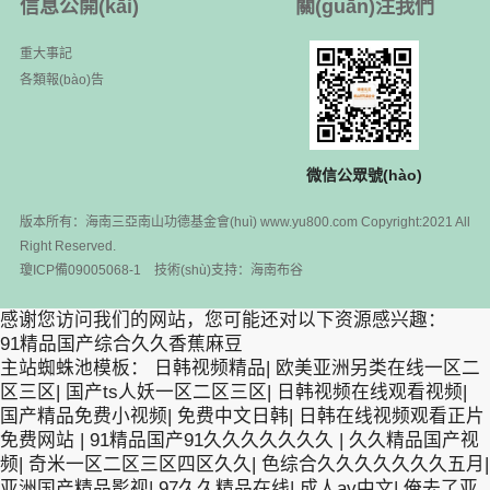
信息公開(kāi)
關(guān)注我們
重大事記
各類報(bào)告
微信公眾號(hào)
版本所有：海南三亞南山功德基金會(huì) www.yu800.com Copyright:2021 All
Right Reserved.
瓊ICP備09005068-1
技術(shù)支持：
海南布谷
感谢您访问我们的网站，您可能还对以下资源感兴趣：
91精品国产综合久久香蕉麻豆
主站蜘蛛池模板：
日韩视频精品
|
欧美亚洲另类在线一区二
区三区
|
国产ts人妖一区二区三区
|
日韩视频在线观看视频
|
国产精品免费小视频
|
免费中文日韩
|
日韩在线视频观看正片
免费网站
|
91精品国产91久久久久久久久
|
久久精品国产视
频
|
奇米一区二区三区四区久久
|
色综合久久久久久久久五月
|
亚洲国产精品影视
|
97久久精品在线
|
成人av中文
|
俺去了亚