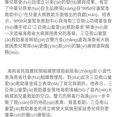
華兒慈會(huì)自成立以來(lái)的發(fā)展與成果，肯定
了中華兒慈會(huì)自主品牌項(xiàng)目“9958兒童緊急
救助中心”在兒童大病救助方面做出的貢獻(xiàn)。他表
示，9958兒童緊急救助中心與海南三亞南山功德基金會
(huì)攜手成立“三亞南山童愛(ài)救助基金”將會(huì)是
一次造福海南省大病貧困患兒的善舉，三亞南山童愛
(ài)救助基金將結(jié)合雙方長(zhǎng)處為海南省大病
貧困患兒帶來(lái)更優(yōu)質(zhì)的醫(yī)療資源與服
務(wù)。
海南省民政廳民間組織管理局副局長(zhǎng)彭小波代
表海南省社會(huì)組織管理局，對(duì)此次三亞南山童
愛(ài)救助基金成立表達(dá)了肯定與期許。他表示，三
亞南山童愛(ài)救助基金落地海南填補(bǔ)了島內(nèi)大
病貧困兒童救助的空白，雙方的慈善行為進(jìn)一步平
衡了現(xiàn)存的地區(qū)差異、貧富差距。三亞南山
童愛(ài)救助基金的成立將使大病貧困家庭患兒得到更
專業(yè)的醫(yī)療幫扶。