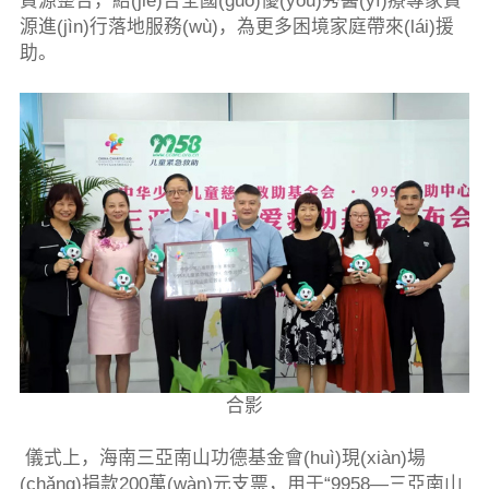
資源整合，結(jié)合全國(guó)優(yōu)秀醫(yī)療專家資
源進(jìn)行落地服務(wù)，為更多困境家庭帶來(lái)援
助。
合影
儀式上，海南三亞南山功德基金會(huì)現(xiàn)場
(chǎng)捐款200萬(wàn)元支票，用于“9958—三亞南山