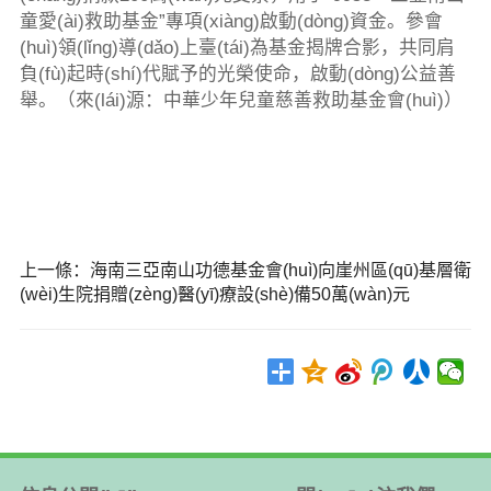
童愛(ài)救助基金”專項(xiàng)啟動(dòng)資金。參會
(huì)領(lǐng)導(dǎo)上臺(tái)為基金揭牌合影，共同肩
負(fù)起時(shí)代賦予的光榮使命，啟動(dòng)公益善
舉。
（來(lái)源：中華少年兒童慈善救助基金會(huì)）
上一條：
海南三亞南山功德基金會(huì)向崖州區(qū)基層衛
(wèi)生院捐贈(zèng)醫(yī)療設(shè)備50萬(wàn)元