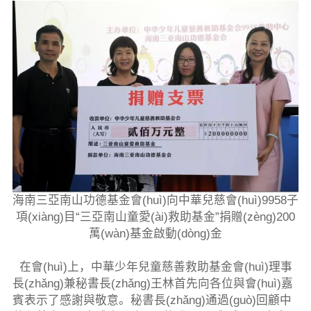
海南三亞南山功德基金會(huì)向中華兒慈會(huì)9958子
項(xiàng)目“三亞南山童愛(ài)救助基金”捐贈(zèng)200
萬(wàn)基金啟動(dòng)金
在會(huì)上，中華少年兒童慈善救助基金會(huì)理事
長(zhǎng)兼秘書長(zhǎng)王林首先向各位與會(huì)嘉
賓表示了感謝與敬意。秘書長(zhǎng)通過(guò)回顧中