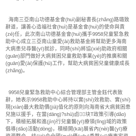
海南三亞南山功德基金會(huì)副秘書長(zhǎng)路璐致
辭道，讓善心造福社會(huì)是基金會(huì)的使命與責
(zé)任，此次南山功德基金會(huì)攜手9958兒童緊急救
助中心成立三亞南山童愛(ài)救助基金將幫助更多海南
大病患兒尋醫(yī)就診，同時(shí)將協(xié)助政府相關
(guān)部門做好大病貧困兒童救助事業(yè)的推廣和關
(guān)愛(ài)保護(hù)工作，幫助大病貧困兒童健康成長
(zhǎng)。
9958兒童緊急救助中心綜合管理部主管金鈺代表致
辭，她表示9958救助中心將持以實(shí)效救助、實(shí)
現(xiàn)最大救助價(jià)值化的原則向海南省大病貧困患
兒施以援手，在當(dāng)?shù)卣块T政策引導(dǎo)
下，積極拓展和進(jìn)行兒童醫(yī)療領(lǐng)域的政策
倡導(dǎo)活動(dòng)，積極開(kāi)展省內(nèi)醫(yī)療